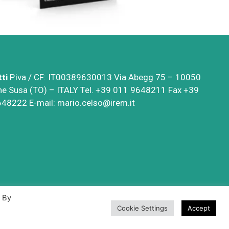
ti
P.iva / CF: IT00389630013 Via Abegg 75 – 10050
e Susa (TO) – ITALY Tel. +39 011 9648211 Fax +39
648222 E-mail:
mario.celso@irem.it
. By
Cookie Settings
Accept