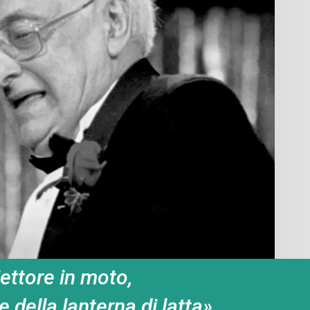
«1917 - 2017: centenario
della nascita di Mario Celso»