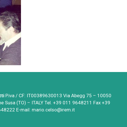
ti
P.iva / CF: IT00389630013 Via Abegg 75 – 10050
e Susa (TO) – ITALY Tel. +39 011 9648211 Fax +39
648222 E-mail:
mario.celso@irem.it