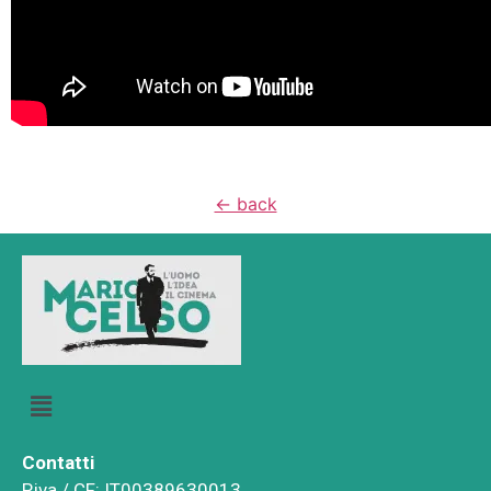
<- back
Contatti
P.iva / CF: IT00389630013